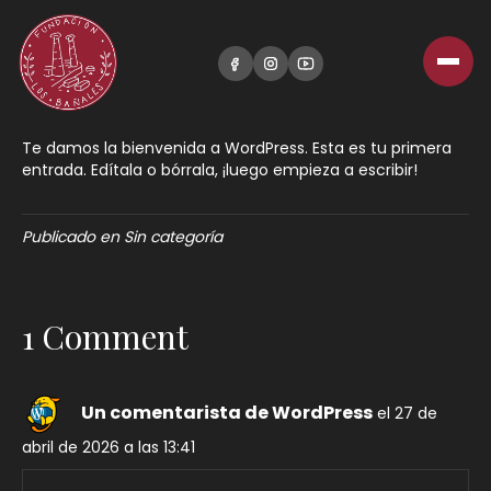
¡Hola, mundo!
Por
LosBanales
|
27 de abril de 2026
|
1
Te damos la bienvenida a WordPress. Esta es tu primera
entrada. Edítala o bórrala, ¡luego empieza a escribir!
Publicado en
Sin categoría
1 Comment
Un comentarista de WordPress
el 27 de
abril de 2026 a las 13:41