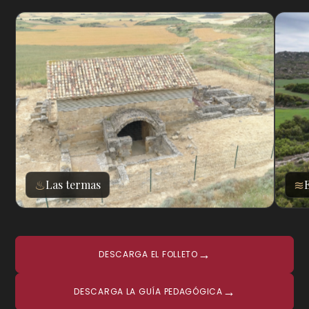
♨
≋
Las termas
→
DESCARGA EL FOLLETO
→
DESCARGA LA GUÍA PEDAGÓGICA